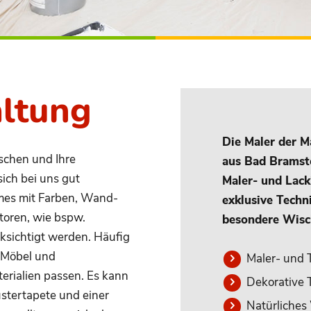
altung
Die Maler der 
schen und Ihre
aus Bad Bramste
ich bei uns gut
Maler- und Lack
mes mit Farben, Wand-
exklusive Techn
toren, wie bspw.
besondere Wisc
ksichtigt werden. Häufig
e Möbel und
Maler- und 
rialien passen. Es kann
Dekorative 
stertapete und einer
Natürliche